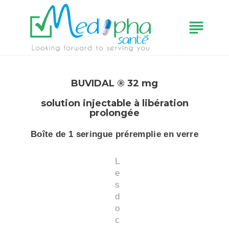
subject
BUVIDAL ® 32 mg
solution injectable à libération
prolongée
Boîte de 1 seringue préremplie en verre
L
e
s
d
o
c